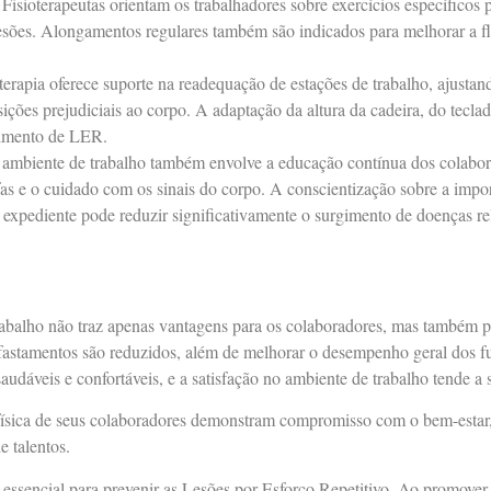
: Fisioterapeutas orientam os trabalhadores sobre exercícios específicos p
esões. Alongamentos regulares também são indicados para melhorar a fle
oterapia oferece suporte na readequação de estações de trabalho, ajusta
ções prejudiciais ao corpo. A adaptação da altura da cadeira, do teclad
vimento de LER.
no ambiente de trabalho também envolve a educação contínua dos colabor
efas e o cuidado com os sinais do corpo. A conscientização sobre a impo
expediente pode reduzir significativamente o surgimento de doenças re
trabalho não traz apenas vantagens para os colaboradores, mas também 
afastamentos são reduzidos, além de melhorar o desempenho geral dos f
dáveis e confortáveis, e a satisfação no ambiente de trabalho tende a s
ísica de seus colaboradores demonstram compromisso com o bem-estar,
e talentos.
a essencial para prevenir as Lesões por Esforço Repetitivo. Ao promover 