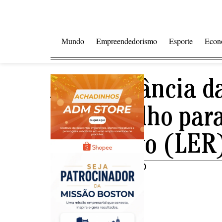
Mundo
Empreendedorismo
Esporte
Econ
A Importância d
de Trabalho para
Repetitivo (LER
Compartilhar notícia