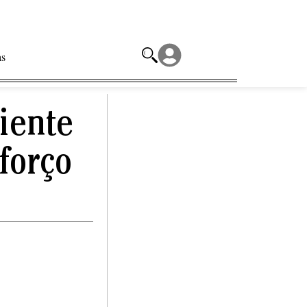
as
iente
forço