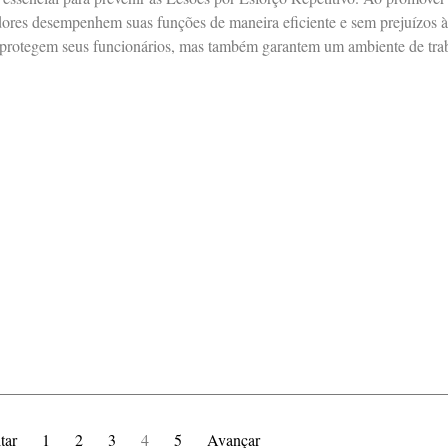
radores desempenhem suas funções de maneira eficiente e sem prejuízos 
 protegem seus funcionários, mas também garantem um ambiente de tra
tar
1
2
3
4
5
Avançar