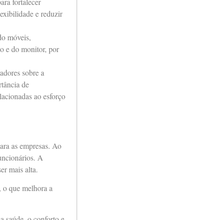
ara fortalecer
xibilidade e reduzir
ndo móveis,
o e do monitor, por
adores sobre a
rtância de
lacionadas ao esforço
para as empresas. Ao
uncionários. A
er mais alta.
 o que melhora a
a saúde, o conforto e