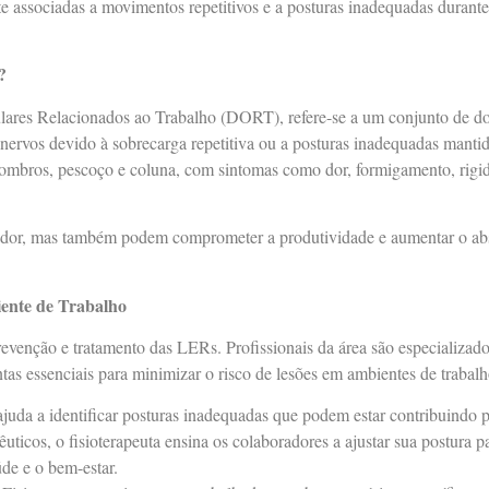
e associadas a movimentos repetitivos e a posturas inadequadas durante
?
res Relacionados ao Trabalho (DORT), refere-se a um conjunto de d
 nervos devido à sobrecarga repetitiva ou a posturas inadequadas manti
 ombros, pescoço e coluna, com sintomas como dor, formigamento, rigid
hador, mas também podem comprometer a produtividade e aumentar o a
.
ente de Trabalho
venção e tratamento das LERs. Profissionais da área são especializado
tas essenciais para minimizar o risco de lesões em ambientes de trabalh
 ajuda a identificar posturas inadequadas que podem estar contribuindo 
êuticos, o fisioterapeuta ensina os colaboradores a ajustar sua postura p
de e o bem-estar.