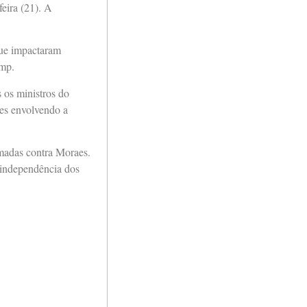
feira (21). A
que impactaram
ump.
 os ministros do
ões envolvendo a
omadas contra Moraes.
a independência dos