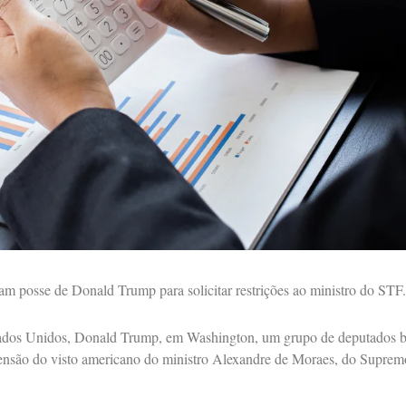
tam posse de Donald Trump para solicitar restrições ao ministro do STF
tados Unidos, Donald Trump, em Washington, um grupo de deputados br
uspensão do visto americano do ministro Alexandre de Moraes, do Suprem