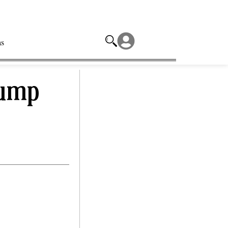
as
rump