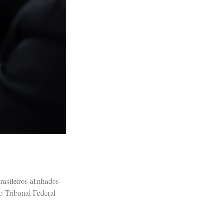
.
asileiros alinhados
o Tribunal Federal