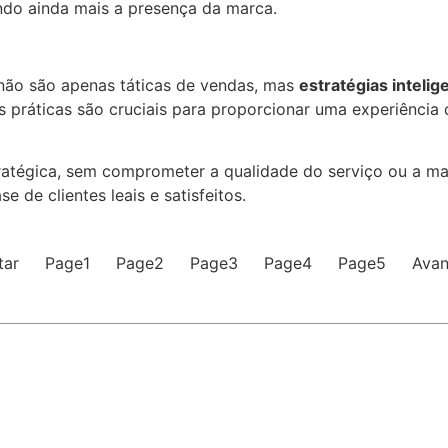
endo ainda mais a presença da marca.
ão são apenas táticas de vendas, mas
estratégias intelig
s práticas são cruciais para proporcionar uma experiência 
atégica, sem comprometer a qualidade do serviço ou a ma
de clientes leais e satisfeitos.
tar
Page
1
Page
2
Page
3
Page
4
Page
5
Avan