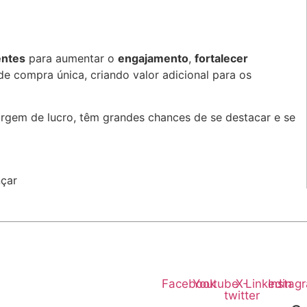
entes
para aumentar o
engajamento
,
fortalecer
de compra única, criando valor adicional para os
rgem de lucro, têm grandes chances de se destacar e se
çar
Facebook
Youtube
X-
Linkedin
Instag
twitter