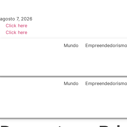
Ir
para
o
agosto 7, 2026
conteúdo
Click here
Click here
Mundo
Empreendedorism
Mundo
Empreendedorism