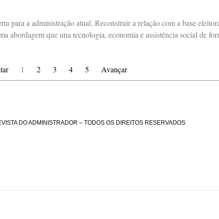
ta para a administração atual. Reconstruir a relação com a base eleito
ma abordagem que una tecnologia, economia e assistência social de form
tar
1
2
3
4
5
Avançar
EVISTA DO ADMINISTRADOR – TODOS OS DIREITOS RESERVADOS