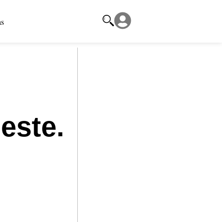
as
este.