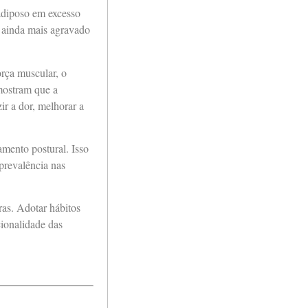
 adiposo em excesso
 é ainda mais agravado
orça muscular, o
 mostram que a
ir a dor, melhorar a
amento postural. Isso
prevalência nas
ras. Adotar hábitos
cionalidade das