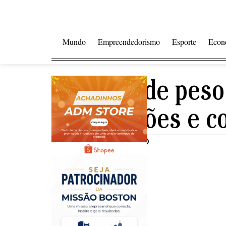
Mundo
Empreendedorismo
Esporte
Econ
Excesso de peso
articulações e c
Compartilhar notícia