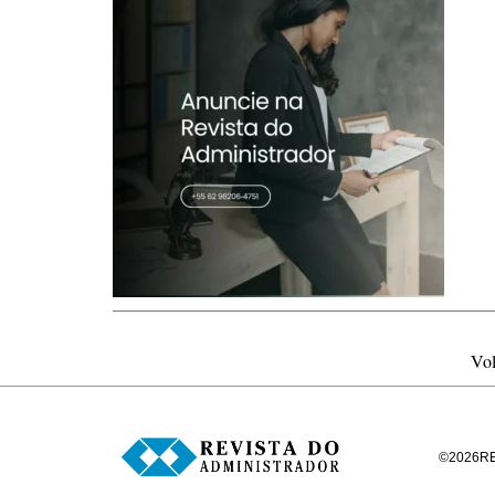
Vol
©
2026
R