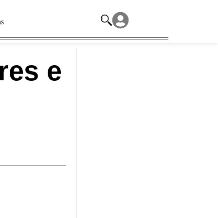
as
res e