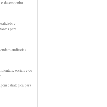
te o desempenho
qualidade e
nantes para
omendam auditorias
ientais, sociais e de
o.
agem estratégica para