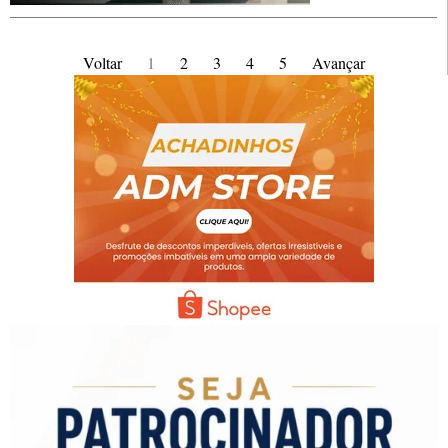
Voltar
1
2
3
4
5
Avançar