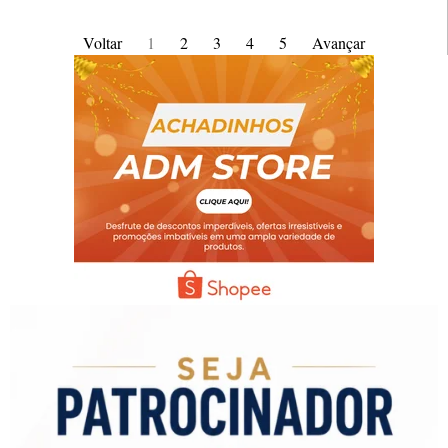
Voltar
1
2
3
4
5
Avançar