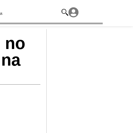
as
 no
 na