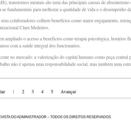
, transtornos mentais são uma das principais causas de absenteísmo 
m-se fundamentais para melhorar a qualidade de vida e o desempenho da
seus colaboradores colhem benefícios como maior engajamento, retençã
anizacional Clara Medeiros.
 ampliado o acesso a benefícios como terapia psicológica, horários fl
isso com a saúde integral dos funcionários.
cente no mercado: a valorização do capital humano como peça central 
balho não é apenas uma responsabilidade social, mas também uma estrat
tar
1
2
3
4
5
Avançar
EVISTA DO ADMINISTRADOR – TODOS OS DIREITOS RESERVADOS