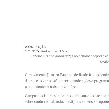
POR
REDAÇÃO
01/01/2025
Atualizado às 11:00 am
Janeiro Branco ganha força no cenário corporativo
acolh
Janeiro Branco
O movimento
, dedicado à conscienti
diferentes setores estão incorporando ações e program
um ambiente de trabalho saudável.
Campanhas internas, palestras e treinamentos são algum
sobre saúde mental, reduzir estigmas e oferecer suporte