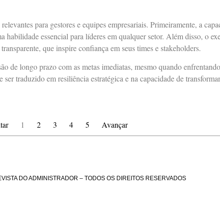
relevantes para gestores e equipes empresariais. Primeiramente, a capa
ma habilidade essencial para líderes em qualquer setor. Além disso, o e
ransparente, que inspire confiança em seus times e stakeholders.
visão de longo prazo com as metas imediatas, mesmo quando enfrentando
e ser traduzido em resiliência estratégica e na capacidade de transforma
tar
1
2
3
4
5
Avançar
EVISTA DO ADMINISTRADOR – TODOS OS DIREITOS RESERVADOS