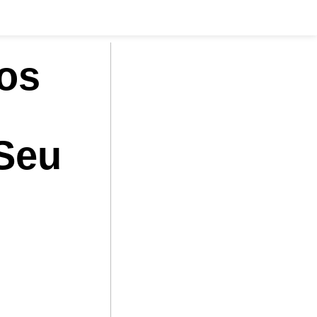
cos
Seu