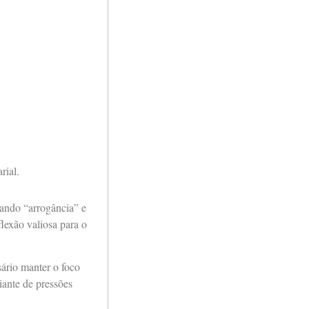
rial.
nando “arrogância” e
lexão valiosa para o
ário manter o foco
iante de pressões