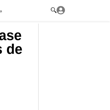
as
ase
s de