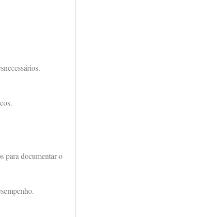
snecessários.
cos.
os para documentar o
desempenho.