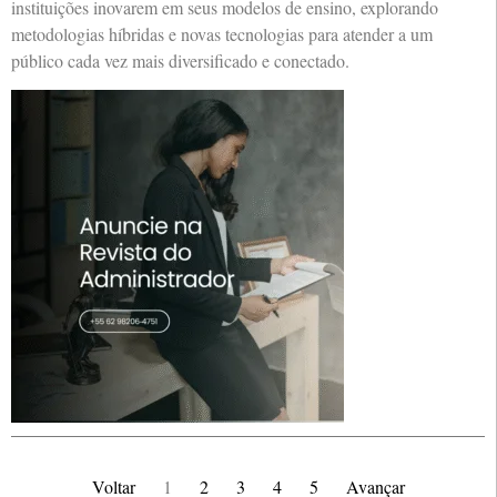
instituições inovarem em seus modelos de ensino, explorando
metodologias híbridas e novas tecnologias para atender a um
público cada vez mais diversificado e conectado.
Voltar
1
2
3
4
5
Avançar