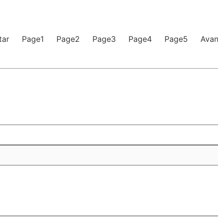
tar
Page
1
Page
2
Page
3
Page
4
Page
5
Avan