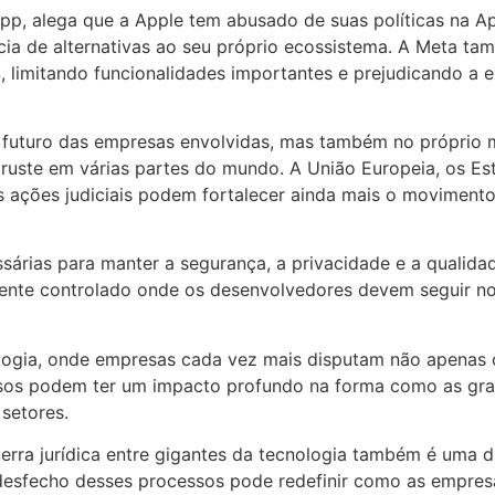
pp, alega que a Apple tem abusado de suas políticas na A
ncia de alternativas ao seu próprio ecossistema. A Meta t
 limitando funcionalidades importantes e prejudicando a e
 futuro das empresas envolvidas, mas também no próprio m
truste em várias partes do mundo. A União Europeia, os Es
as ações judiciais podem fortalecer ainda mais o movimen
ssárias para manter a segurança, a privacidade e a qualid
te controlado onde os desenvolvedores devem seguir norm
nologia, onde empresas cada vez mais disputam não apena
casos podem ter um impacto profundo na forma como as gr
setores.
erra jurídica entre gigantes da tecnologia também é uma 
desfecho desses processos pode redefinir como as empres