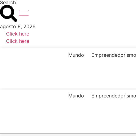
Search
Ir
para
o
conteúdo
agosto 9, 2026
Click here
Click here
Mundo
Empreendedorism
Mundo
Empreendedorism