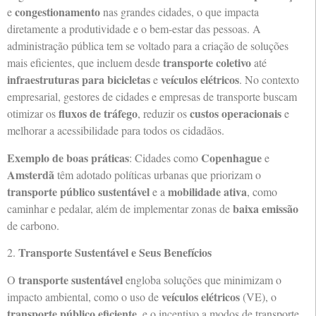
congestionamento
e
nas grandes cidades, o que impacta
diretamente a produtividade e o bem-estar das pessoas. A
administração pública tem se voltado para a criação de soluções
transporte coletivo
mais eficientes, que incluem desde
até
infraestruturas para bicicletas
veículos elétricos
e
. No contexto
empresarial, gestores de cidades e empresas de transporte buscam
fluxos de tráfego
custos operacionais
otimizar os
, reduzir os
e
melhorar a acessibilidade para todos os cidadãos.
Exemplo de boas práticas
Copenhague
: Cidades como
e
Amsterdã
têm adotado políticas urbanas que priorizam o
transporte público sustentável
mobilidade ativa
e a
, como
baixa emissão
caminhar e pedalar, além de implementar zonas de
de carbono.
Transporte Sustentável e Seus Benefícios
2.
transporte sustentável
O
engloba soluções que minimizam o
veículos elétricos
impacto ambiental, como o uso de
(VE), o
transporte público eficiente
, e o incentivo a modos de transporte