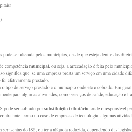
pitais)
)
is pode ser alterada pelos municípios, desde que esteja dentro das diretriz
municipal
de competência
, ou seja, a arrecadação é feita pelo municípi
Isso significa que, se uma empresa presta um serviço em uma cidade dife
 foi efetivamente prestado.
o tipo de serviço prestado e o município onde ele é cobrado. Em geral
almente para algumas atividades, como serviços de saúde, educação e t
substituição tributária
SS pode ser cobrado por
, onde o responsável p
 contratante, como no caso de empresas de tecnologia, algumas atividade
er isentas do ISS, ou ter a alíquota reduzida, dependendo das legisla