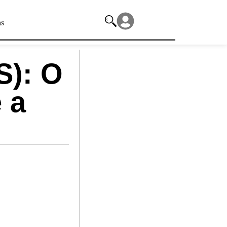
as
S): O
 a