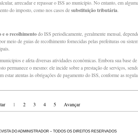
alcular, arrecadar e repassar o ISS ao município. No entanto, em alguma
substituição tributária
ento do imposto, como nos casos de
.
o e o recolhimento
do ISS periodicamente, geralmente mensal, depend
por meio de guias de recolhimento fornecidas pelas prefeituras ou sist
pais.
municípios e afeta diversas atividades econômicas. Embora sua base de 
osto permanece o mesmo: ele incide sobre a prestação de serviços, send
em estar atentas às obrigações de pagamento do ISS, conforme as regul
tar
1
2
3
4
5
Avançar
EVISTA DO ADMINISTRADOR – TODOS OS DIREITOS RESERVADOS