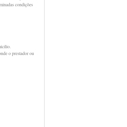
rminadas condições
icílio.
onde o prestador ou