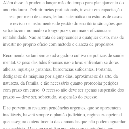
Além disso, é prudente lançar mão do tempo para planejamento do
ano vindouro. Definir metas profissionais, investir em capacitação
— seja por meio de cursos, leitura sistemática ou estudos de casos
—, e revisar os instrumentos de gestão do escritório são ações que
se traduzem, no médio e longo prazo, em maior eficiência e
rentabilidade. Não se trata de empreender a qualquer custo, mas de
investir no próprio ofício com método e clareza de propósitos.
Recomenda-se também ao advogado o cultivo de práticas de saúde
mental. O peso das lides forenses não é leve: enfrentam-se dores
alheias, injustiças gritantes, burocracias sufocantes. Portanto,
desligar-se da máquina por alguns dias, aproximar-se da arte, da
natureza, da família, é tão necessário quanto protocolar petições
com prazo em curso. O recesso não deve ser apenas suspensão dos
prazos — deve ser, sobretudo, suspensão do excesso.
E se porventura restarem pendências urgentes, que se apresentem
inadiáveis, haverá sempre o plantão judiciário, regime excepcional
que assegura o atendimento das demandas que não podem aguardar
o calendário. Mas que se utilize essa via com parcimônia, em