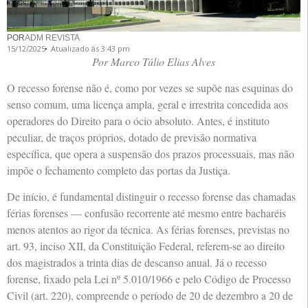
POR
ADM REVISTA
15/12/2025
Atualizado às 3:43 pm
Por Marco Túlio Elias Alves
O recesso forense não é, como por vezes se supõe nas esquinas do
senso comum, uma licença ampla, geral e irrestrita concedida aos
operadores do Direito para o ócio absoluto. Antes, é instituto
peculiar, de traços próprios, dotado de previsão normativa
específica, que opera a suspensão dos prazos processuais, mas não
impõe o fechamento completo das portas da Justiça.
De início, é fundamental distinguir o recesso forense das chamadas
férias forenses — confusão recorrente até mesmo entre bacharéis
menos atentos ao rigor da técnica. As férias forenses, previstas no
art. 93, inciso XII, da Constituição Federal, referem-se ao direito
dos magistrados a trinta dias de descanso anual. Já o recesso
forense, fixado pela Lei nº 5.010/1966 e pelo Código de Processo
Civil (art. 220), compreende o período de 20 de dezembro a 20 de