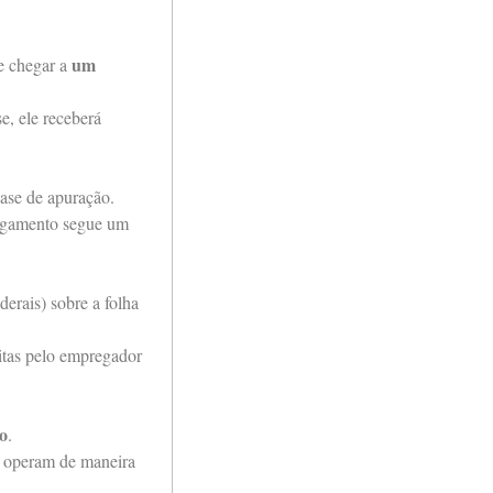
um
e chegar a
e, ele receberá
ase de apuração.
agamento segue um
derais) sobre a folha
eitas pelo empregador
o
.
s operam de maneira