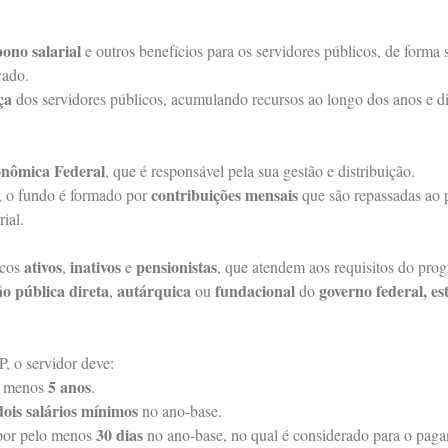
ono salarial
e outros benefícios para os servidores públicos, de forma
vado.
ça
dos servidores públicos, acumulando recursos ao longo dos anos e d
nômica Federal
, que é responsável pela sua gestão e distribuição.
contribuições mensais
o, o fundo é formado por
que são repassadas ao 
ial.
ativos
inativos
pensionistas
icos
,
e
, que atendem aos requisitos do pro
o pública direta
autárquica
fundacional
governo federal, e
,
ou
do
P, o servidor deve:
5 anos
o menos
.
ois salários mínimos
no ano-base.
30 dias
 por pelo menos
no ano-base, no qual é considerado para o pag