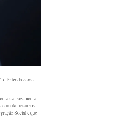
ção. Entenda como
amento do pagamento
 acumular recursos
gração Social), que