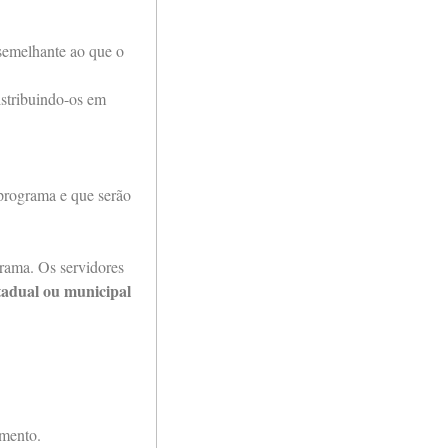
 semelhante ao que o
istribuindo-os em
programa e que serão
grama. Os servidores
stadual ou municipal
amento.