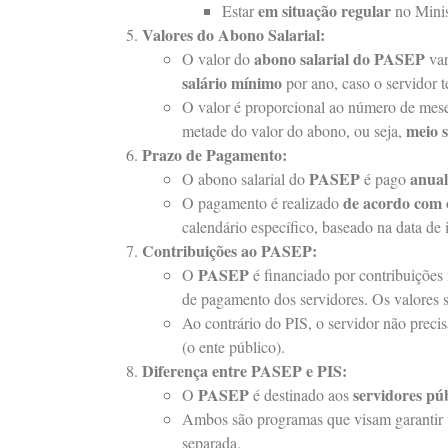
em situação regular
Estar
no Minis
Valores do Abono Salarial:
abono salarial do PASEP
O valor do
var
salário mínimo
por ano, caso o servidor t
O valor é proporcional ao número de meses
meio 
metade do valor do abono, ou seja,
Prazo de Pagamento:
PASEP
anua
O abono salarial do
é pago
de acordo com 
O pagamento é realizado
calendário específico, baseado na data de 
Contribuições ao PASEP:
PASEP
O
é financiado por contribuições 
de pagamento dos servidores. Os valores 
Ao contrário do PIS, o servidor não preci
(o ente público).
Diferença entre PASEP e PIS:
PASEP
servidores pú
O
é destinado aos
Ambos são programas que visam garantir
separada.