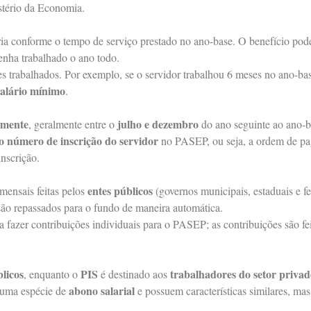
tério da Economia.
ia conforme o tempo de serviço prestado no ano-base. O benefício pod
enha trabalhado o ano todo.
 trabalhados. Por exemplo, se o servidor trabalhou 6 meses no ano-bas
salário mínimo
.
lmente
julho e dezembro
, geralmente entre o
do ano seguinte ao ano-b
o número de inscrição do servidor
no PASEP, ou seja, a ordem de p
inscrição.
entes públicos
mensais feitas pelos
(governos municipais, estaduais e fe
são repassados para o fundo de maneira automática.
sa fazer contribuições individuais para o PASEP; as contribuições são f
blicos
PIS
trabalhadores do setor privad
, enquanto o
é destinado aos
abono salarial
 uma espécie de
e possuem características similares, ma