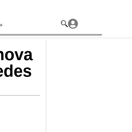
as
nova
edes