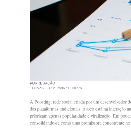
POR
REDAÇÃO
11/02/2025
Atualizado às 8:00 am
Plataforma cearense já alcançou 130 mil usuários e est
A Poosting, rede social criada por um desenvolvedor d
das plataformas tradicionais, o foco está na interação 
priorizam apenas popularidade e viralização. Em pouco
consolidando-se como uma promissora concorrente no 