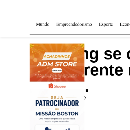
Mundo
Empreendedorismo
Esporte
Econ
Poosting se
concorrente
sociais.
Compartilhar notícia