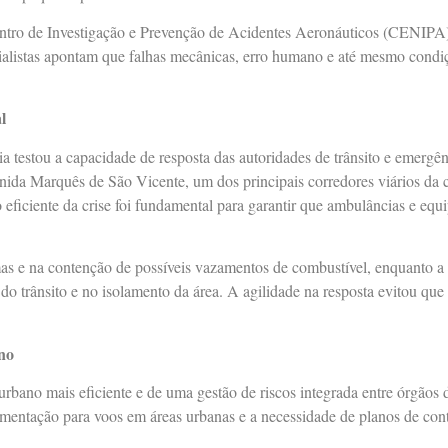
tro de Investigação e Prevenção de Acidentes Aeronáuticos (CENIPA)
cialistas apontam que falhas mecânicas, erro humano e até mesmo condi
l
ia testou a capacidade de resposta das autoridades de trânsito e emer
ida Marquês de São Vicente, um dos principais corredores viários da ca
eficiente da crise foi fundamental para garantir que ambulâncias e equi
 e na contenção de possíveis vazamentos de combustível, enquanto a Po
o trânsito e no isolamento da área. A agilidade na resposta evitou que
ano
rbano mais eficiente e de uma gestão de riscos integrada entre órgãos d
ulamentação para voos em áreas urbanas e a necessidade de planos de co