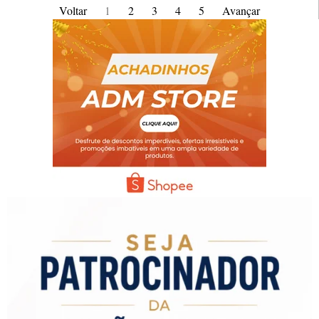
Voltar
1
2
3
4
5
Avançar