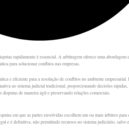
isputas rapidamente é essencial. A arbitragem oferece uma abordagem e
ática para solucionar conflitos nas empresas.
ca e eficiente para a resolução de conflitos no ambiente empresarial.
ativa ao sistema judicial tradicional, proporcionando decisões rápidas, 
r disputas de maneira ágil e preservando relações comerciais.
sputas em que as partes envolvidas escolhem um ou mais árbitros para d
legal e é definitiva, não permitindo recursos no sistema judiciário, salvo