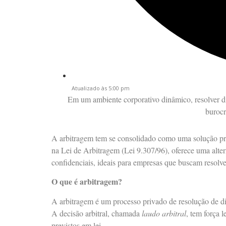
Atualizado às 5:00 pm
Em um ambiente corporativo dinâmico, resolver d
burocr
A arbitragem tem se consolidado como uma solução práti
na Lei de Arbitragem (Lei 9.307/96), oferece uma altern
confidenciais, ideais para empresas que buscam resolve
O que é arbitragem?
A arbitragem é um processo privado de resolução de di
A decisão arbitral, chamada
laudo arbitral
, tem força 
previstos em lei.