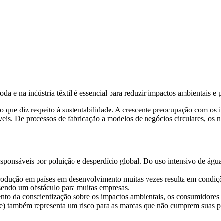
da e na indústria têxtil é essencial para reduzir impactos ambientais e 
s no que diz respeito à sustentabilidade. A crescente preocupação com o
eis. De processos de fabricação a modelos de negócios circulares, os
esponsáveis por poluição e desperdício global. Do uso intensivo de água
odução em países em desenvolvimento muitas vezes resulta em condições
 sendo um obstáculo para muitas empresas.
o da conscientização sobre os impactos ambientais, os consumidores e
ade) também representa um risco para as marcas que não cumprem suas 