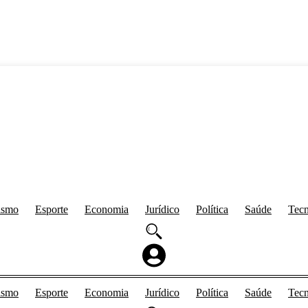
ismo
Esporte
Economia
Jurídico
Política
Saúde
Tecn
ismo
Esporte
Economia
Jurídico
Política
Saúde
Tecn