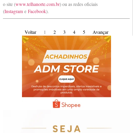
o site (
www.telhanorte.com.br
) ou as redes oficiais
(
Instagram
e
Facebook
).
Voltar
1
2
3
4
5
Avançar