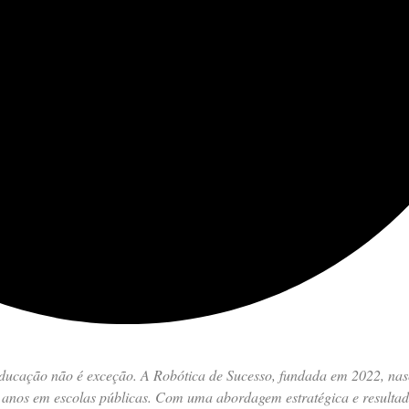
 educação não é exceção. A Robótica de Sucesso, fundada em 2022, nas
0 anos em escolas públicas. Com uma abordagem estratégica e resultad