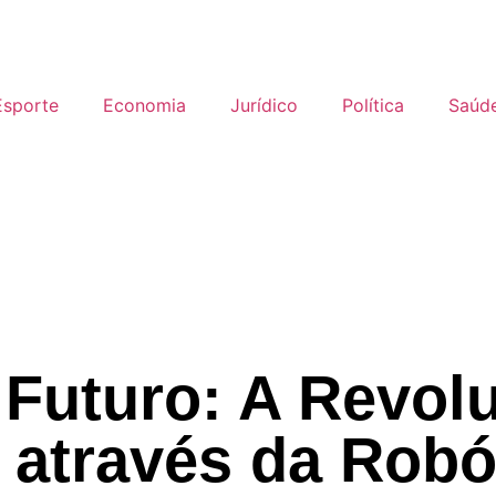
Esporte
Economia
Jurídico
Política
Saúd
 Futuro: A Revol
através da Robó